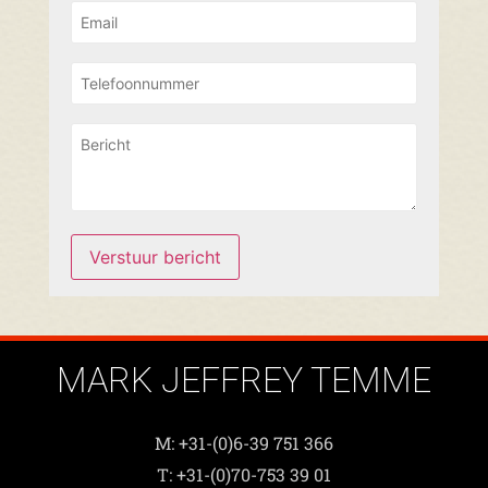
Verstuur bericht
MARK JEFFREY TEMME
M: +31-(0)6-39 751 366
T: +31-(0)70-753 39 01