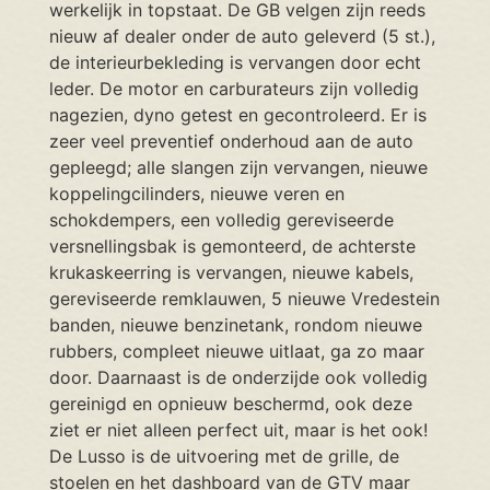
werkelijk in topstaat. De GB velgen zijn reeds
nieuw af dealer onder de auto geleverd (5 st.),
de interieurbekleding is vervangen door echt
leder. De motor en carburateurs zijn volledig
nagezien, dyno getest en gecontroleerd. Er is
zeer veel preventief onderhoud aan de auto
gepleegd; alle slangen zijn vervangen, nieuwe
koppelingcilinders, nieuwe veren en
schokdempers, een volledig gereviseerde
versnellingsbak is gemonteerd, de achterste
krukaskeerring is vervangen, nieuwe kabels,
gereviseerde remklauwen, 5 nieuwe Vredestein
banden, nieuwe benzinetank, rondom nieuwe
rubbers, compleet nieuwe uitlaat, ga zo maar
door. Daarnaast is de onderzijde ook volledig
gereinigd en opnieuw beschermd, ook deze
ziet er niet alleen perfect uit, maar is het ook!
De Lusso is de uitvoering met de grille, de
stoelen en het dashboard van de GTV maar