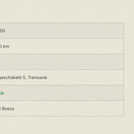
900
0 km
eschakeld 5, Transaxle
tie
6 Busso