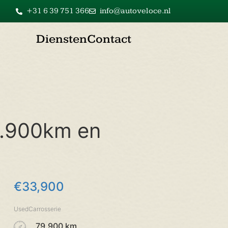
+31 6 39 751 366
info@autoveloce.nl
Diensten
Contact
9.900km en
€
33,900
UsedCarrosserie
79.900 km