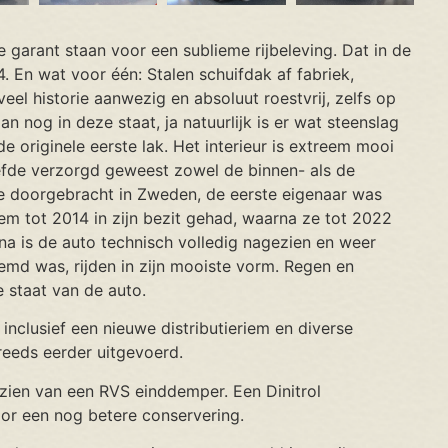
 garant staan voor een sublieme rijbeleving. Dat in de
. En wat voor één: Stalen schuifdak af fabriek,
eel historie aanwezig en absoluut roestvrij, zelfs op
n nog in deze staat, ja natuurlijk is er wat steenslag
 originele eerste lak. Het interieur is extreem mooi
 liefde verzorgd geweest zowel de binnen- als de
toe doorgebracht in Zweden, de eerste eigenaar was
m tot 2014 in zijn bezit gehad, waarna ze tot 2022
a is de auto technisch volledig nagezien en weer
md was, rijden in zijn mooiste vorm. Regen en
 staat van de auto.
inclusief een nieuwe distributieriem en diverse
eeds eerder uitgevoerd.
zien van een RVS einddemper. Een Dinitrol
oor een nog betere conservering.