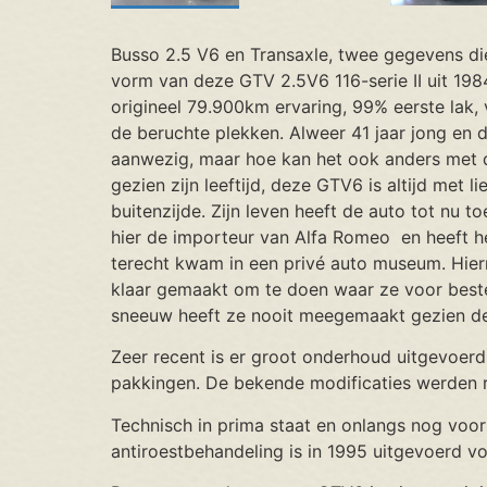
Busso 2.5 V6 en Transaxle, twee gegevens die
vorm van deze GTV 2.5V6 116-serie II uit 1984
origineel 79.900km ervaring, 99% eerste lak, v
de beruchte plekken. Alweer 41 jaar jong en da
aanwezig, maar hoe kan het ook anders met de
gezien zijn leeftijd, deze GTV6 is altijd met
buitenzijde. Zijn leven heeft de auto tot nu 
hier de importeur van Alfa Romeo en heeft he
terecht kwam in een privé auto museum. Hiern
klaar gemaakt om te doen waar ze voor beste
sneeuw heeft ze nooit meegemaakt gezien de
Zeer recent is er groot onderhoud uitgevoerd 
pakkingen. De bekende modificaties werden r
Technisch in prima staat en onlangs nog voor
antiroestbehandeling is in 1995 uitgevoerd v