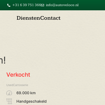
+31 6 39 751 366
info@autoveloce.nl
Diensten
Contact
m!
Verkocht
UsedCarrosserie
69.000 km
Handgeschakeld