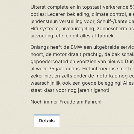
Uiterst complete en in topstaat verkerende 
opties: Lederen bekleding, climate control, e
lendensteun verstelling voor, Schuif-/kantelda
Hifi systeem, niveauregeling, zonnescherm ac
uitvoering, etc. en dit alles af fabriek.
Onlangs heeft de BMW een uitgebreide service
hoort, de motor draait prachtig, de bak schake
gepoedercoated en voorzien van nieuwe Dunlo
al weer 35 jaar oud is. Het interieur is smette
zeker niet en zelfs onder de motorkap nog ee
waarschijnlijk ook een goede belegging! All
staat klaar voor nog jaren rijgenot!
Noch immer Freude am Fahren!
Details