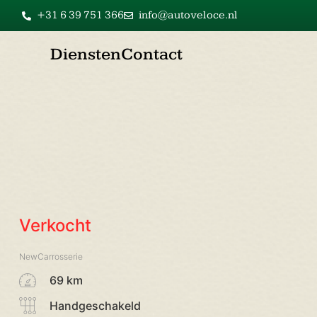
+31 6 39 751 366
info@autoveloce.nl
Diensten
Contact
Verkocht
NewCarrosserie
69 km
Handgeschakeld