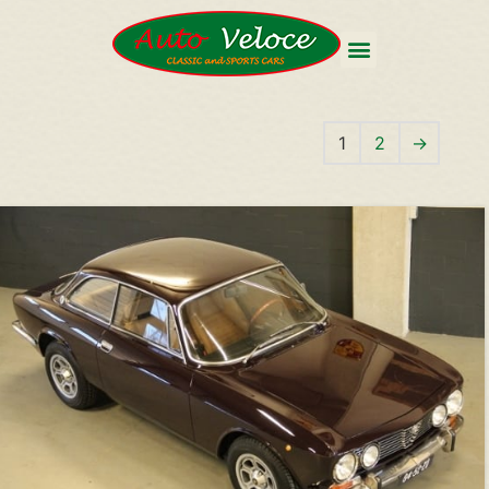
1
2
→