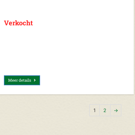
Verkocht
Meer details
1
2
→